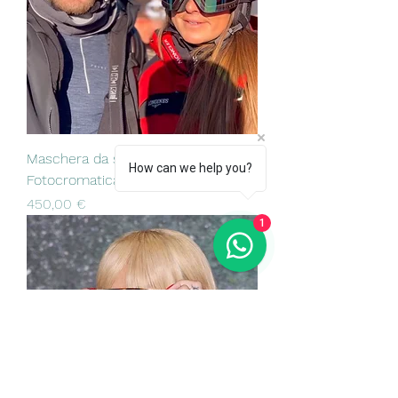
Maschera da sci Out Off
How can we help you?
Fotocromatica
Prezzo
450,00 €
1