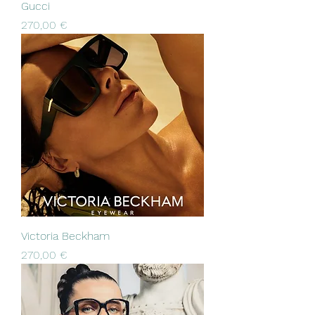
Gucci
Prezzo
270,00 €
Victoria Beckham
Prezzo
270,00 €