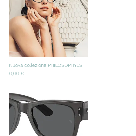
Nuova collezione PHILOSOPHYES
Prezzo
0,00 €