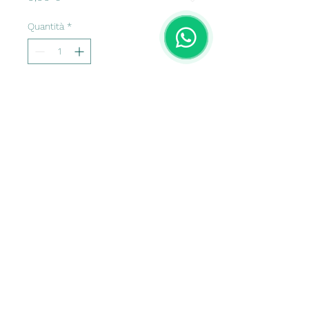
Quantità
*
Aggiungi al carrello
La più vasta linea di occhiali 
da uomo 
Centro Ottico Mercadante
ottica.mercadante@greenvision.it
©2022 by Centro Ottico Mercadante. Creato con