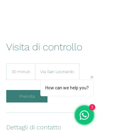
Visita di controllo
30 minuti
3
Via San Leonardo
0
m
How can we help you?
i
n
Prenota
u
t
1
i
Dettagli di contatto
Via S. Leonardo, 489, 54100 Massa MS, Italia