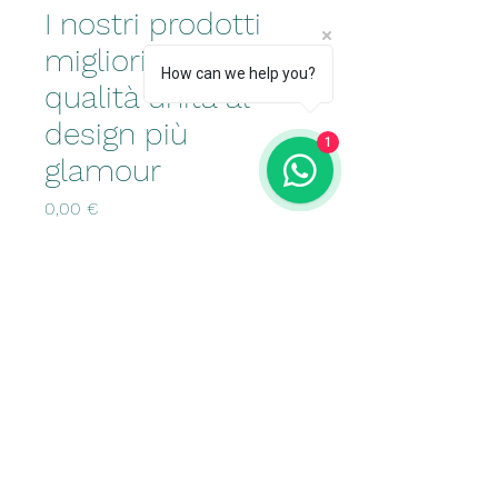
I nostri prodotti
migliori..la migliore
How can we help you?
qualità unita al
design più
1
glamour
Prezzo
0,00 €
Quantità
*
Aggiungi al carrello